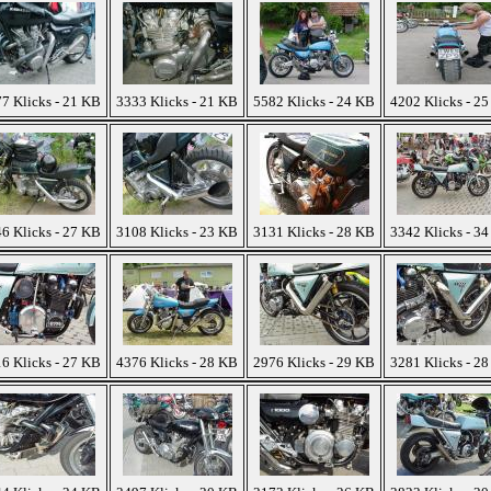
7 Klicks - 21 KB
3333 Klicks - 21 KB
5582 Klicks - 24 KB
4202 Klicks - 2
6 Klicks - 27 KB
3108 Klicks - 23 KB
3131 Klicks - 28 KB
3342 Klicks - 3
6 Klicks - 27 KB
4376 Klicks - 28 KB
2976 Klicks - 29 KB
3281 Klicks - 2