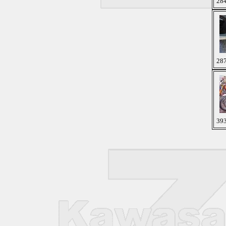
284
287
393