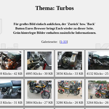
Thema: Turbos
Für großes Bild einfach anklicken, der 'Zurück' bzw. 'Back'
Button Eures Browser bringt Euch wieder zu dieser Seite.
Grün
hinterlegte Bilder enthalten zusätzliche Informationen.
Galerieseite:
[
1-33
]
9 Klicks - 42 KB
4995 Klicks - 30 KB
3856 Klicks - 33 KB
4132 Klicks - 2
3 Klicks - 31 KB
3804 Klicks - 27 KB
3286 Klicks - 26 KB
3264 Klicks - 2