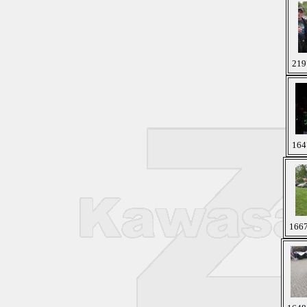
219
164
1667