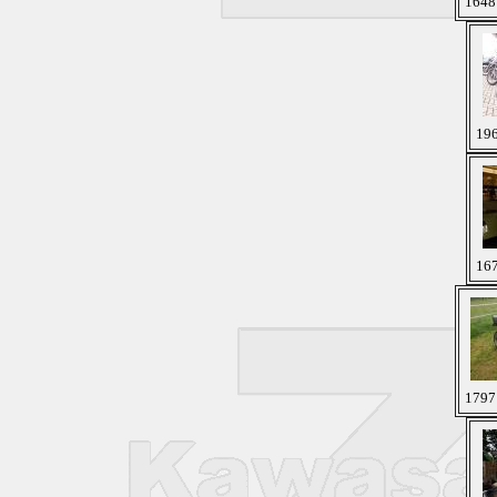
1648 
196
167
1797 