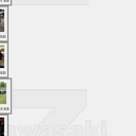
01 KB
1 KB
6 KB
18 KB