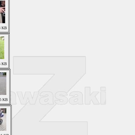
8 KB
5 KB
85 KB