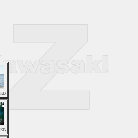
7 KB
9 KB