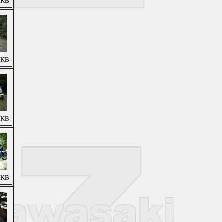
9 KB
2 KB
5 KB
9 KB