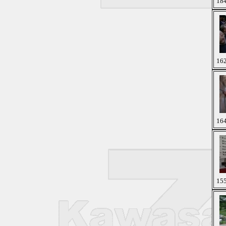
184
162
164
155