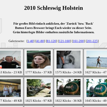
2010 Schleswig Holstein
Für großes Bild einfach anklicken, der 'Zurück' bzw. 'Back'
Button Eures Browser bringt Euch wieder zu dieser Seite.
Grün
hinterlegte Bilder enthalten zusätzliche Informationen.
Galerieseite:
[
1-40
]
[
41-80
]
[
81-120
]
[
121-160
]
[
161-200
]
[
201-225
]
3 Klicks - 23 KB
1777 Klicks - 37 KB
1575 Klicks - 24 KB
1627 Klicks - 4
7 Klicks - 49 KB
1825 Klicks - 97 KB
1822 Klicks - 36 KB
1645 Klicks - 4