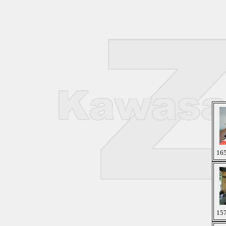
165
157