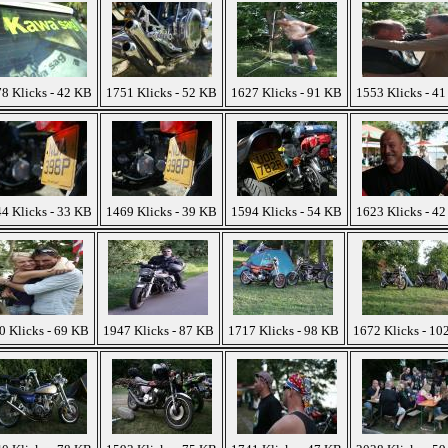
8 Klicks - 42 KB
1751 Klicks - 52 KB
1627 Klicks - 91 KB
1553 Klicks - 4
4 Klicks - 33 KB
1469 Klicks - 39 KB
1594 Klicks - 54 KB
1623 Klicks - 4
0 Klicks - 69 KB
1947 Klicks - 87 KB
1717 Klicks - 98 KB
1672 Klicks - 10