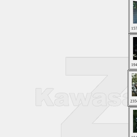
157
194
235