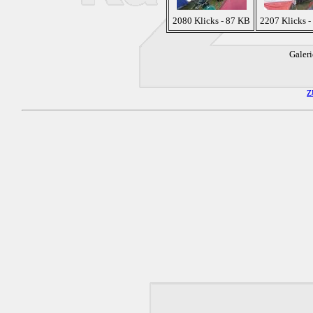
2080 Klicks - 87 KB
2207 Klicks -
Galeri
z