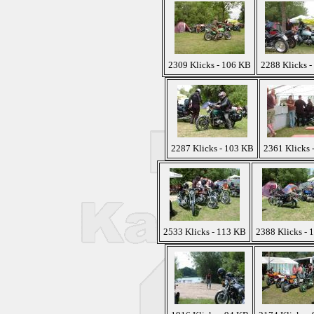
2309 Klicks - 106 KB
2288 Klicks -
2287 Klicks - 103 KB
2361 Klicks 
2533 Klicks - 113 KB
2388 Klicks - 