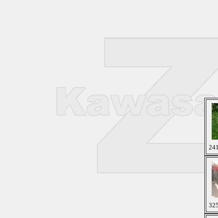
241
325