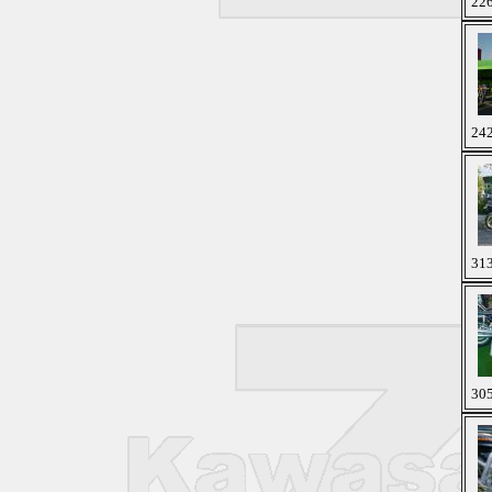
226
242
313
305