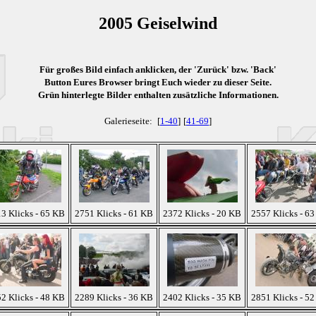
2005 Geiselwind
Für großes Bild einfach anklicken, der 'Zurück' bzw. 'Back'
Button Eures Browser bringt Euch wieder zu dieser Seite.
Grün
hinterlegte Bilder enthalten zusätzliche Informationen.
Galerieseite:
[
1-40
]
[
41-69
]
3 Klicks - 65 KB
2751 Klicks - 61 KB
2372 Klicks - 20 KB
2557 Klicks - 6
2 Klicks - 48 KB
2289 Klicks - 36 KB
2402 Klicks - 35 KB
2851 Klicks - 5