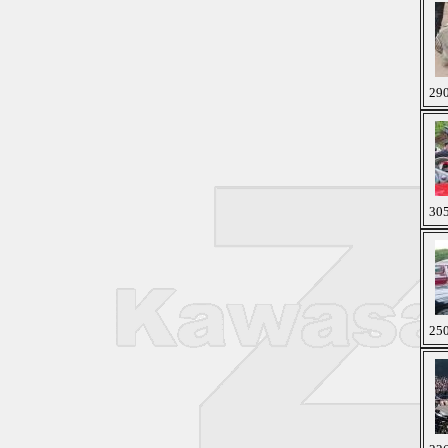
290
305
250