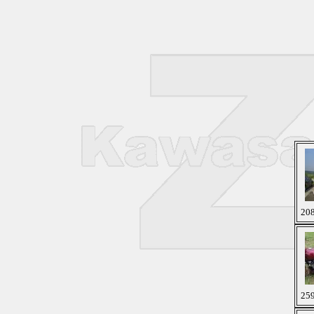
208
259