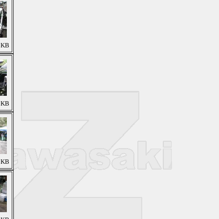
9 KB
1 KB
7 KB