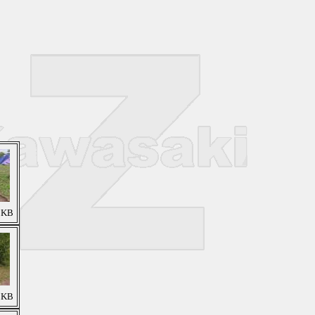
6 KB
7 KB