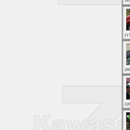
193
217
266
228