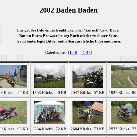
2002 Baden Baden
Für großes Bild einfach anklicken, der 'Zurück' bzw. 'Back'
Button Eures Browser bringt Euch wieder zu dieser Seite.
Grün
hinterlegte Bilder enthalten zusätzliche Informationen.
Galerieseite:
[
1-40
]
[
41-47
]
3 Klicks - 54 KB
1853 Klicks - 46 KB
2047 Klicks - 57 KB
1927 Klicks - 8
9 Klicks - 93 KB
2284 Klicks - 72 KB
2684 Klicks - 73 KB
2575 Klicks - 7