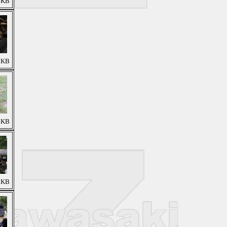
7 KB
4 KB
0 KB
7 KB