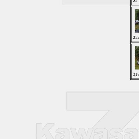
254
252
318