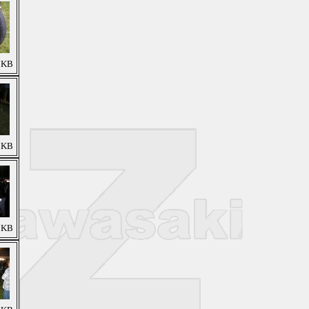
6 KB
6 KB
5 KB