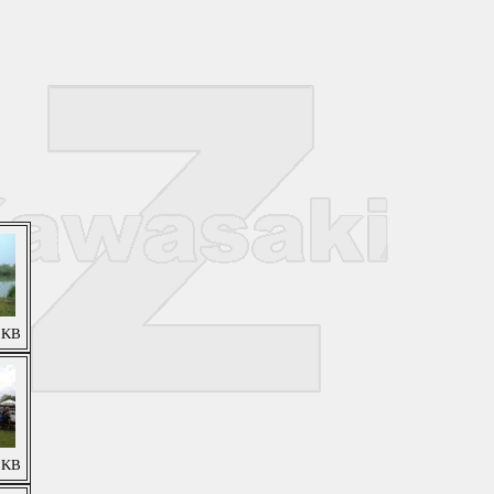
4 KB
3 KB