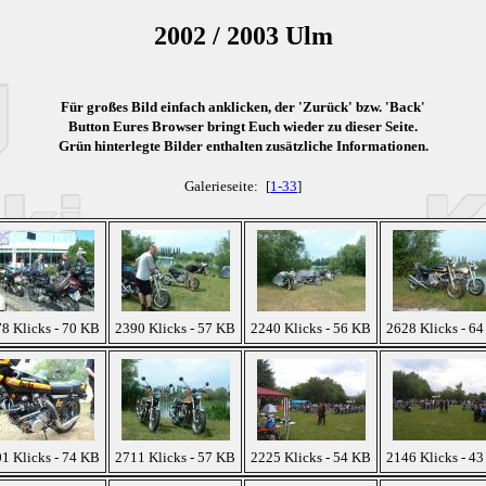
2002 / 2003 Ulm
Für großes Bild einfach anklicken, der 'Zurück' bzw. 'Back'
Button Eures Browser bringt Euch wieder zu dieser Seite.
Grün
hinterlegte Bilder enthalten zusätzliche Informationen.
Galerieseite:
[
1-33
]
8 Klicks - 70 KB
2390 Klicks - 57 KB
2240 Klicks - 56 KB
2628 Klicks - 6
1 Klicks - 74 KB
2711 Klicks - 57 KB
2225 Klicks - 54 KB
2146 Klicks - 4