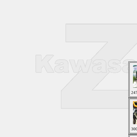
247
300