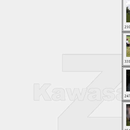
210
331
247