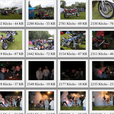
2 Klicks - 44 KB
2286 Klicks - 55 KB
2781 Klicks - 69 KB
2330 Klicks - 7
9 Klicks - 87 KB
2442 Klicks - 72 KB
3154 Klicks - 87 KB
2311 Klicks - 4
8 Klicks - 37 KB
2549 Klicks - 19 KB
2177 Klicks - 18 KB
2235 Klicks - 2