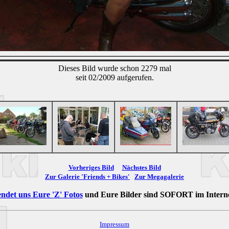
Dieses Bild wurde schon 2279 mal
seit 02/2009 aufgerufen.
Vorheriges Bild
Nächstes Bild
Zur Galerie 'Friends + Bikes'
Zur Megagalerie
ndet uns Eure 'Z' Fotos
und Eure Bilder sind
SOFORT
im Intern
Impressum