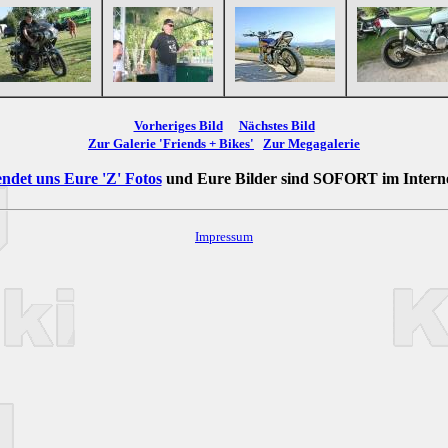
Vorheriges Bild
Nächstes Bild
Zur Galerie 'Friends + Bikes'
Zur Megagalerie
ndet uns Eure 'Z' Fotos
und Eure Bilder sind
SOFORT
im Intern
Impressum