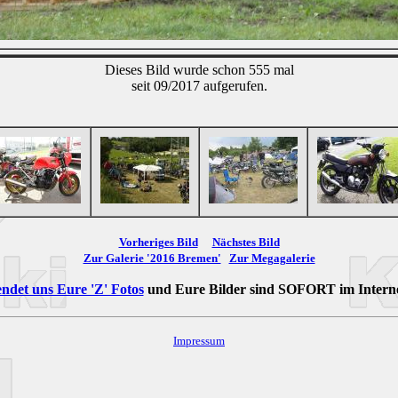
Dieses Bild wurde schon 555 mal
seit 09/2017 aufgerufen.
Vorheriges Bild
Nächstes Bild
Zur Galerie '2016 Bremen'
Zur Megagalerie
ndet uns Eure 'Z' Fotos
und Eure Bilder sind
SOFORT
im Intern
Impressum