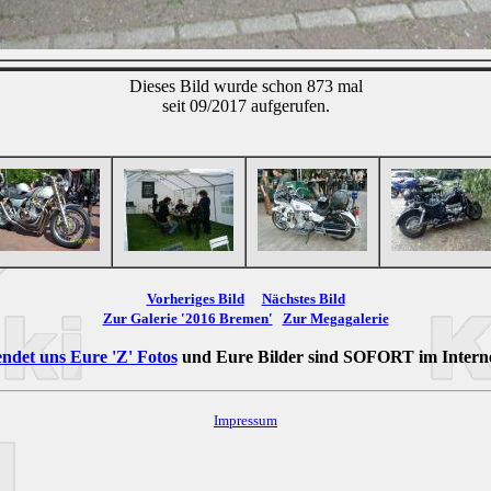
Dieses Bild wurde schon 873 mal
seit 09/2017 aufgerufen.
Vorheriges Bild
Nächstes Bild
Zur Galerie '2016 Bremen'
Zur Megagalerie
ndet uns Eure 'Z' Fotos
und Eure Bilder sind
SOFORT
im Intern
Impressum