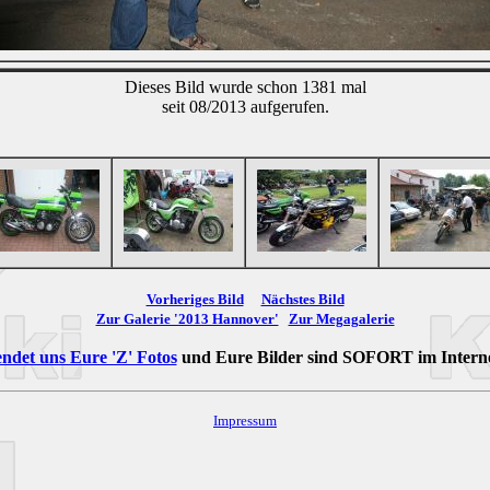
Dieses Bild wurde schon 1381 mal
seit 08/2013 aufgerufen.
Vorheriges Bild
Nächstes Bild
Zur Galerie '2013 Hannover'
Zur Megagalerie
ndet uns Eure 'Z' Fotos
und Eure Bilder sind
SOFORT
im Intern
Impressum