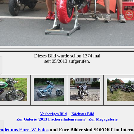
Dieses Bild wurde schon 1374 mal
seit 05/2013 aufgerufen.
Vorheriges Bild
Nächstes Bild
Zur Galerie '2013 Fischereihafenrennen'
Zur Megagalerie
ndet uns Eure 'Z' Fotos
und Eure Bilder sind
SOFORT
im Intern