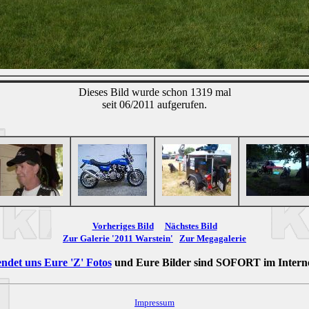
Dieses Bild wurde schon 1319 mal
seit 06/2011 aufgerufen.
Vorheriges Bild
Nächstes Bild
Zur Galerie '2011 Warstein'
Zur Megagalerie
ndet uns Eure 'Z' Fotos
und Eure Bilder sind
SOFORT
im Intern
Impressum